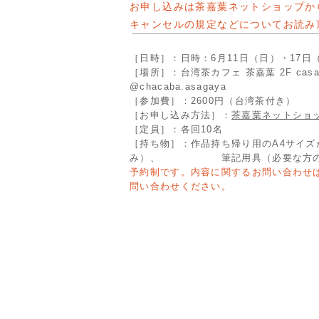
お申し込みは茶嘉葉ネットショップか
キャンセルの規定などについてお読み
［日時］：日時：6月11日（日）・17日（土
［場所］：台湾茶カフェ 茶嘉葉 2F casa
@chacaba.asagaya
［参加費］：2600円（台湾茶付き）
［お申し込み方法］：
茶嘉葉ネットショ
［定員］：各回10名
［持ち物］：作品持ち帰り用のA4サイ
み）、
筆記用具（必要な方の
予約制です。内容に関するお問い合わせは当方
問い合わせください。