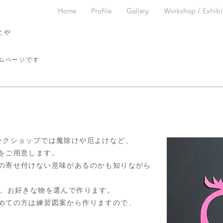
Home
Profile
Gallery
Workshop / Exhibi
とや
ームページです
ークショップで
は魔除けや厄よけなど、
をご用意します。
の寄せ付けない意味が
あるのかも知りながら
意、お好きな物を選んで作ります。
めての方は練習図案から作りますので、