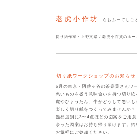
老虎小作坊
らおふーてしご
切り紙作家・上野文緒 / 老虎小百貨のホ
切り紙ワークショップのお知らせ
6月の東京・阿佐ヶ谷の茶嘉葉さんワ
悪いものを祓う意味合いを持つ切り紙
虎やひょうたん、牛がどうして悪いも
楽しく切り紙をつくってみませんか？
難易度別に3〜4点ほどの図案をご用
余った図案はお持ち帰り頂けます。始
お気軽にご参加ください。