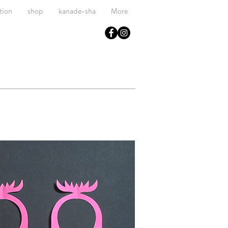
tion
shop
kanade-sha
More